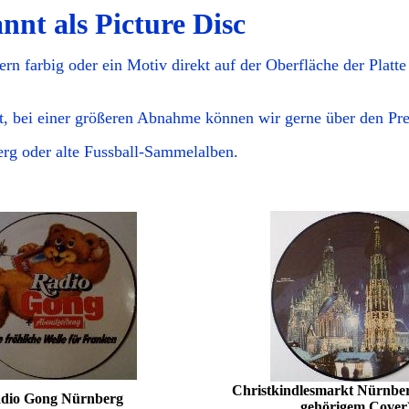
nnt als Picture Disc
ern farbig oder ein Motiv direkt auf der Oberfläche der Platte 
ot, bei einer größeren Abnahme können wir gerne über den Pre
rg oder alte Fussball-Sammelalben.
Christkindlesmarkt Nürnber
dio Gong Nürnberg
gehörigem Cover